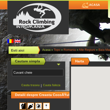
ACASA
Acasa
»
Topo
»
Romania
»
Alte Regiuni
»
Baia Ma
Esti aici
Cautare simpla
Harta
Cauta traseu
|
Cauta faleza
Detalii despre Creasta CocoÅŸului