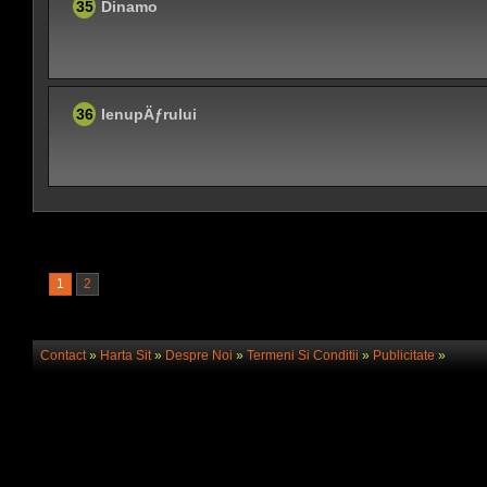
35
Dinamo
36
IenupÄƒrului
1
2
Contact
»
Harta Sit
»
Despre Noi
»
Termeni Si Conditii
»
Publicitate
»