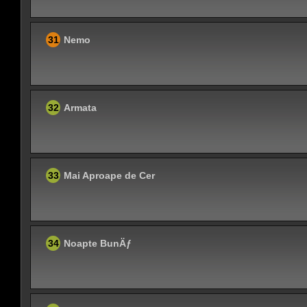
31
Nemo
32
Armata
33
Mai Aproape de Cer
34
Noapte BunÄƒ