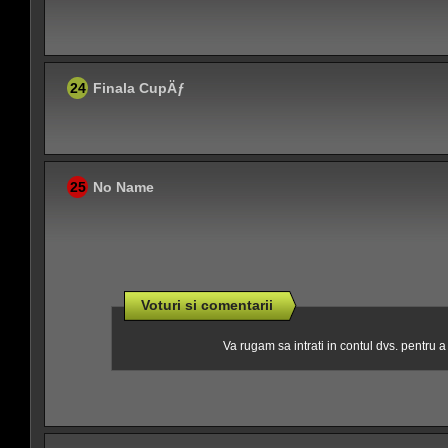
24
Finala CupÄƒ
25
No Name
Voturi si comentarii
Va rugam sa intrati in contul dvs. pentru 