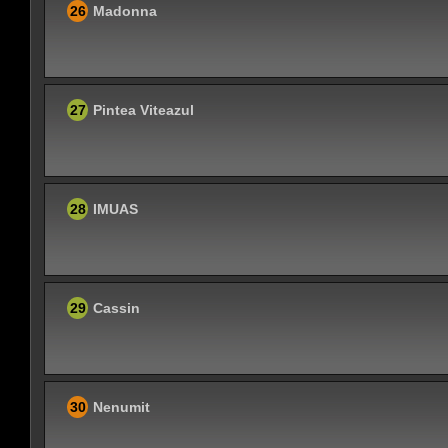
26
Madonna
27
Pintea Viteazul
28
IMUAS
29
Cassin
30
Nenumit