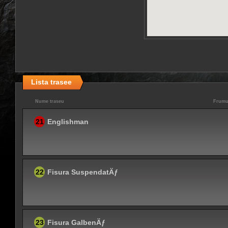
Lista trasee
Nume traseu
Frumu
21
Englishman
22
Fisura SuspendatÄƒ
23
Fisura GalbenÄƒ